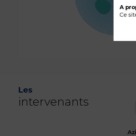
A pro
Ce sit
Les
intervenants
Az