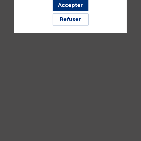
Accepter
18:00
Salle
Refuser
341
Analgésie, gestion de la douleur, sédation