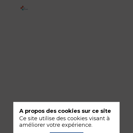
3
-
Techniques
non
médicamenteuses
et
non
interventionnelles
17
sept.
A propos des cookies sur ce site
2026
—
Ce site utilise des cookies visant à
16:30
améliorer votre expérience.
-