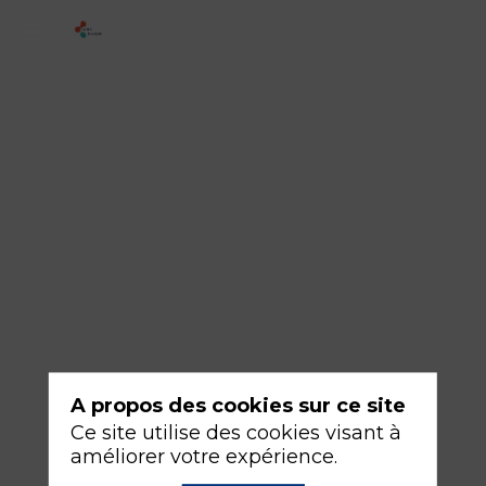
2
-
Prise
en
charge
des
complications
spécifiques
17
sept.
A propos des cookies sur ce site
2026
us devez
—
Ce site utilise des cookies visant à
 inscrit et
08:30
améliorer votre expérience.
onnecté
-