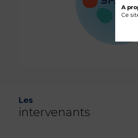
A pro
Ce sit
Les
intervenants