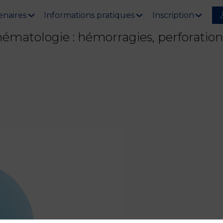
enaires
Informations pratiques
Inscription
hématologie : hémorragies, perforation