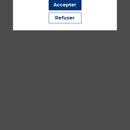
Salle
Accepter
342AB
Refuser
Infectieux