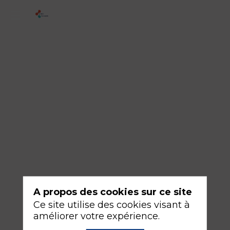
4
-
Choc
réfractaire
:
nouvelles
définitions
18
sept.
2026
—
A propos des cookies sur ce site
10:30
Ce site utilise des cookies visant à
-
améliorer votre expérience.
12:00