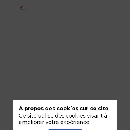
3
-
Le
syndrome
de
renutrition
18
sept.
2026
—
10:30
A propos des cookies sur ce site
-
Ce site utilise des cookies visant à
12:00
améliorer votre expérience.
Amphithéâtre