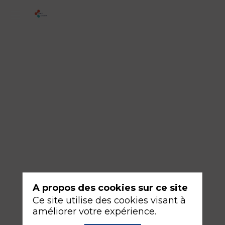
3-
Premières
données
issues
de
l'étude
CLASSES
17
sept.
2026
—
A propos des cookies sur ce site
14:30
Ce site utilise des cookies visant à
-
améliorer votre expérience.
16:00