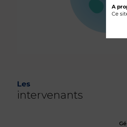
A pro
Ce sit
Les
intervenants
Gé