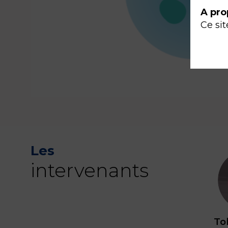
A pro
Ce sit
Les
intervenants
To