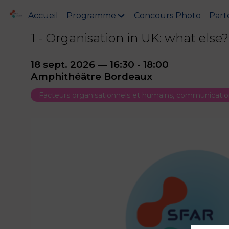
Accueil
Programme
Concours Photo
Part
1 - Organisation in UK: what else?
18 sept. 2026
—
16:30
-
18:00
Amphithéâtre Bordeaux
Facteurs organisationnels et humains, communication