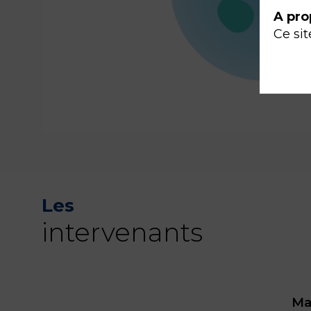
A pro
Ce sit
Les
intervenants
Ma