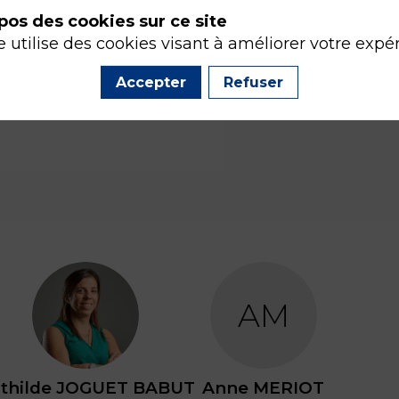
pos des cookies sur ce site
e utilise des cookies visant à améliorer votre expé
Accepter
Refuser
MJB
AM
thilde
JOGUET BABUT
Anne
MERIOT