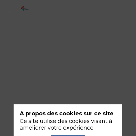
3
-
Complications
de
décubitus
en
réanimation
17
sept.
2026
—
A propos des cookies sur ce site
14:30
Ce site utilise des cookies visant à
-
améliorer votre expérience.
16:00