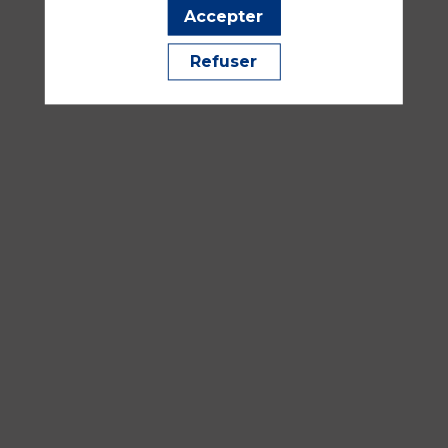
Salle
Accepter
353
Refuser
Réanimation