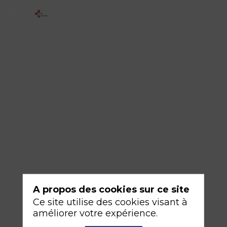
3
-
Le
contre
transfert
18
sept.
2026
—
08:30
-
A propos des cookies sur ce site
10:00
Ce site utilise des cookies visant à
Salle
améliorer votre expérience.
253