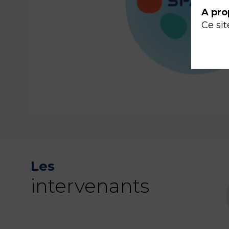
A pro
Ce sit
Les
intervenants