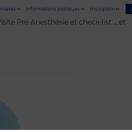
enaires
Informations pratiques
Inscription
site Pré Anesthésie et check-list ... et