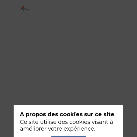
2
-
German
organisation:
Natürlich!
18
sept.
2026
—
16:30
-
A propos des cookies sur ce site
18:00
Ce site utilise des cookies visant à
Amphithéâtre
améliorer votre expérience.
Bordeaux