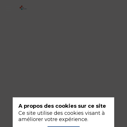
3
-
Le
choix
de
l’anesthésie
impacte-
t-
il
les
résultats
A propos des cookies sur ce site
?
Ce site utilise des cookies visant à
améliorer votre expérience.
16