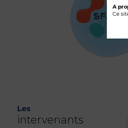
A pro
Ce sit
Les
intervenants