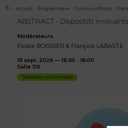
Accueil
Programme
Concours Photo
Part
ABSTRACT - Dispositifs innovant
Modérateurs
Elodie BOISSIER & François LABASTE
18 sept. 2026
—
16:30
-
18:00
Salle 315
Transfusion et hémostase