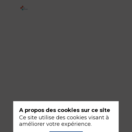
1
-
Résultats
du
plan
greffe,
objectifs
et
défis
du
prochain
A propos des cookies sur ce site
Ce site utilise des cookies visant à
18
améliorer votre expérience.
sept.