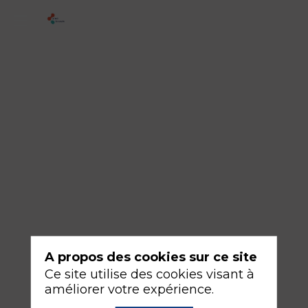
2
-
Quand
introduire
un
vasopresseur
(et
lequel
choisir)
?
A propos des cookies sur ce site
16
Ce site utilise des cookies visant à
sept.
améliorer votre expérience.
2026