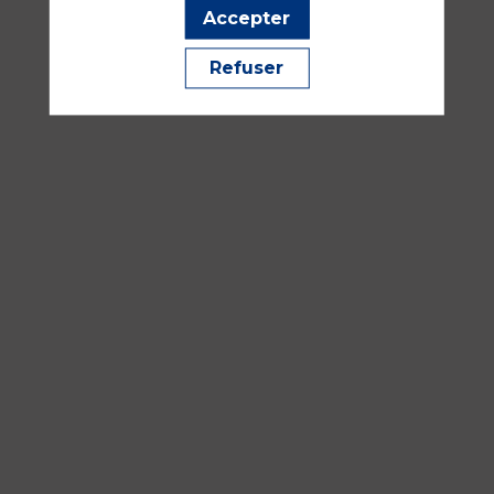
—
Accepter
10:30
-
Refuser
12:00
Salle
242AB
Traumatologie, urgences et SSE