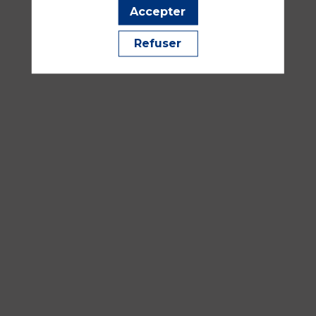
Accepter
sept.
2026
Refuser
—
16:30
-
18:00
Salle
352A
Pédiatrie
Traumatologie, urgences et SSE