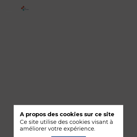
1
-
Comment
je
grade
la
sévérité
d’un
enfant
traumatisé
sévère
A propos des cookies sur ce site
?
Ce site utilise des cookies visant à
améliorer votre expérience.
16