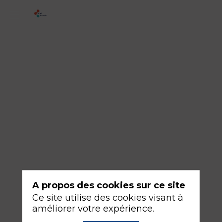
3
-
Comment
devient-
on
centenaire
et
en
bonne
santé
?
A propos des cookies sur ce site
Ce site utilise des cookies visant à
16
améliorer votre expérience.
sept.