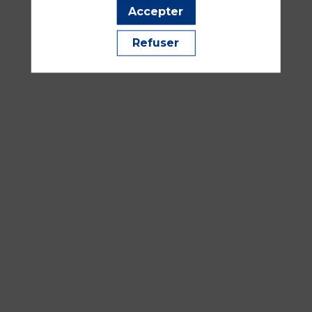
14:30
Accepter
-
16:00
Refuser
Salle
315
Traumatologie, urgences et SSE