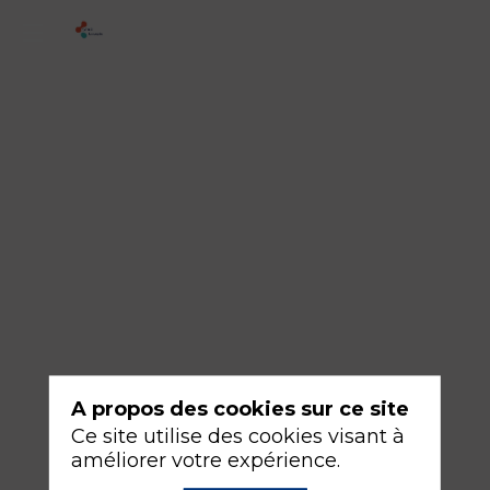
ABSTRACT
-
Traumatologie
Modérateurs
Guillaume
BOUHOURS
&
Audrey
JARRASSIER
16
A propos des cookies sur ce site
sept.
Ce site utilise des cookies visant à
2026
améliorer votre expérience.
—