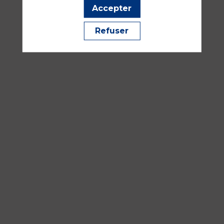
PICCO)
Accepter
16
Refuser
sept.
2026
—
08:30
-
10:00
Atelier
A6
Matériel, IA et biomédical