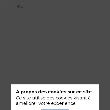
ATELIER
-
N°11
-
Comment
choisir
mon
moniteur
hémodynamique
continu
en
A propos des cookies sur ce site
réanimation
Ce site utilise des cookies visant à
(Swan,
améliorer votre expérience.