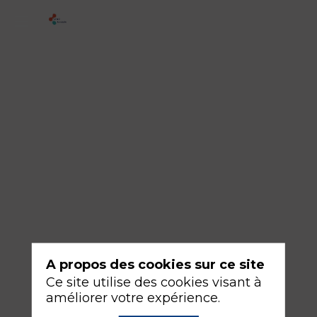
3
-
Post-
opératoire
:
sécuriser
l’analgésie
du
patient
douloureux
chronique
A propos des cookies sur ce site
Ce site utilise des cookies visant à
17
améliorer votre expérience.
sept.