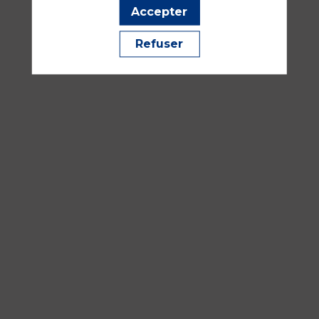
2026
Accepter
—
08:30
Refuser
-
10:00
Salle
352A
Analgésie, gestion de la douleur, sédation