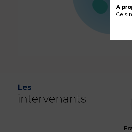
A pro
Ce sit
Les
intervenants
Fr