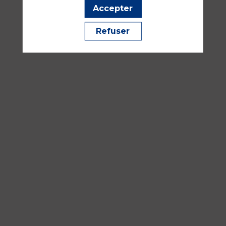
Accepter
sept.
2026
Refuser
—
16:30
-
18:00
Salle
353
Développement durable et qualité de vie et conditions de 