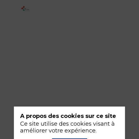
3-
Ouverture
de
salle
green
compatible
:
un
outil
collaboratif
et
A propos des cookies sur ce site
adaptable
Ce site utilise des cookies visant à
améliorer votre expérience.
16