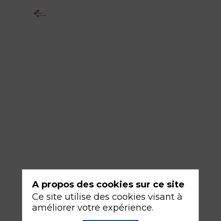
3
-
Apport
de
l’IA
pour
le
triage
16
sept.
A propos des cookies sur ce site
2026
—
Ce site utilise des cookies visant à
08:30
améliorer votre expérience.
-