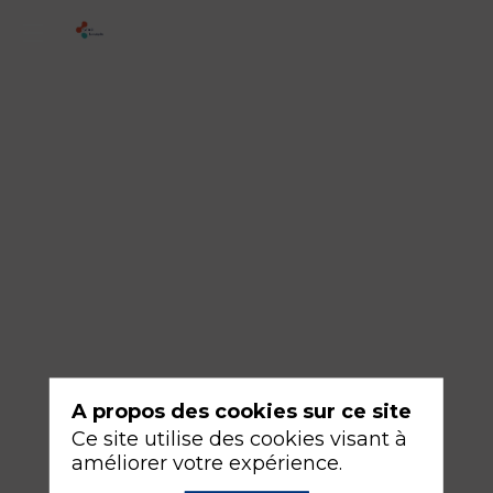
ATELIER
-
N°18
-
Stratégies
de
communication
d'un
EIG
en
équipe
A propos des cookies sur ce site
et
Ce site utilise des cookies visant à
avec
améliorer votre expérience.