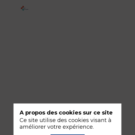
4
-
Le
potentiel
de
la
Check-
list
16
sept.
A propos des cookies sur ce site
2026
—
Ce site utilise des cookies visant à
10:30
améliorer votre expérience.
-