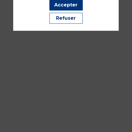
Accepter
12:00
Salle
Refuser
241
Traumatologie, urgences et SSE