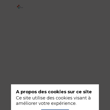
2
-
Insuffisance
d'une
analgésie
périmédullaire
en
salle
de
naissance
A propos des cookies sur ce site
17
Ce site utilise des cookies visant à
sept.
améliorer votre expérience.
2026