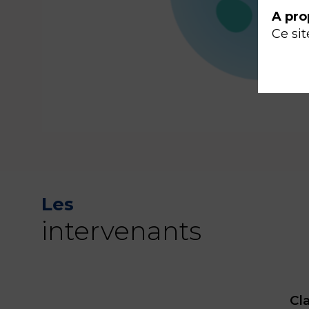
A pro
Ce sit
Les
intervenants
Cla