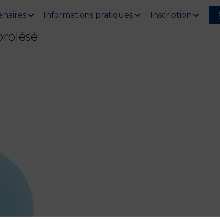
enaires
Informations pratiques
Inscription
brolésé