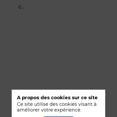
2
-
Élimination
des
seringues
de
propofol
dans
les
blocs
opératoires
A propos des cookies sur ce site
bretons
Ce site utilise des cookies visant à
améliorer votre expérience.
16