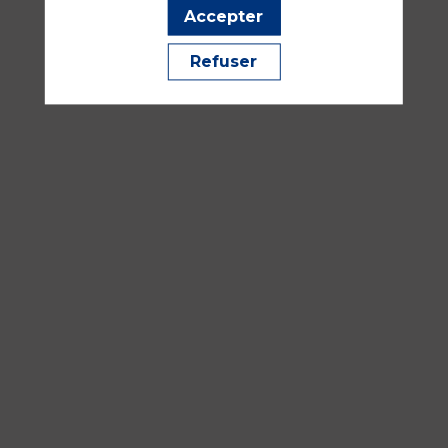
Accepter
sept.
2026
Refuser
—
16:30
-
18:00
Salle
353
Développement durable et qualité de vie et conditions de 