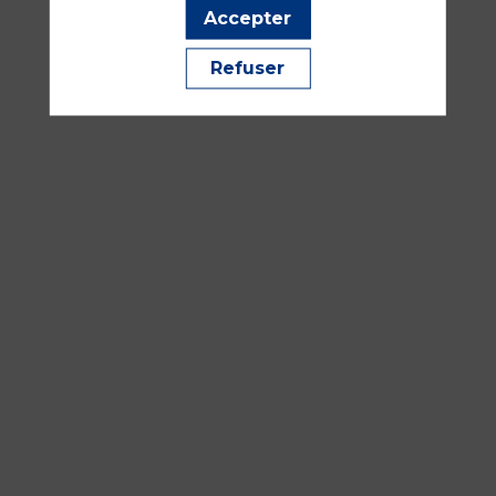
Accepter
Modérateurs
IZZAOUI
Refuser
Abdushahid
&
HUREAU
Maxence
18
sept.
2026
—
08:30
-
10:00
Amphithéâtre
Havane
Traumatologie, urgences et SSE