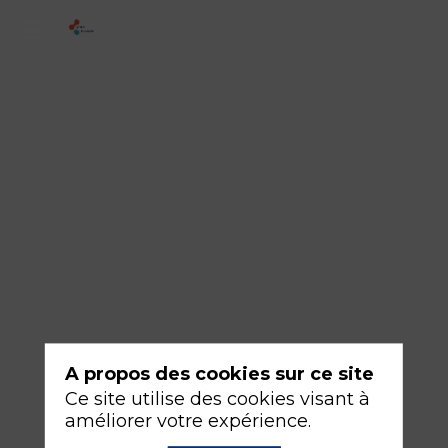
SFAR
Jeunes
/
Comité
ACUTE
:
"Serious
game,
ma
première
garde
A propos des cookies sur ce site
de
Ce site utilise des cookies visant à
senior"
améliorer votre expérience.