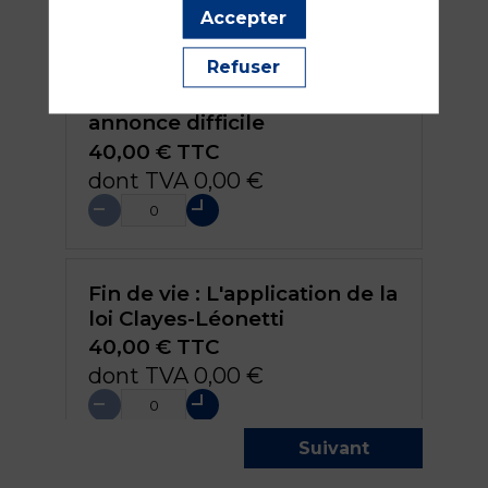
Accepter
Refuser
Communication difficile :
annonce difficile
40,00 €
TTC
dont TVA 0,00 €
Fin de vie : L'application de la
loi Clayes-Léonetti
40,00 €
TTC
dont TVA 0,00 €
Suivant