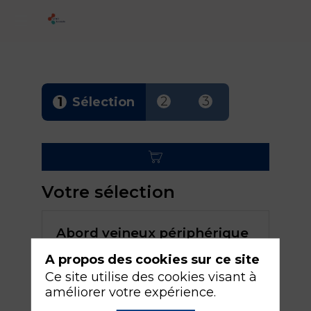
2
3
1
Sélection
Votre sélection
Abord veineux périphérique
difficile: intra-osseuse,
A propos des cookies sur ce site
Veinviewer, échographie
Ce site utilise des cookies visant à
40,00 €
TTC
améliorer votre expérience.
dont TVA 0,00 €